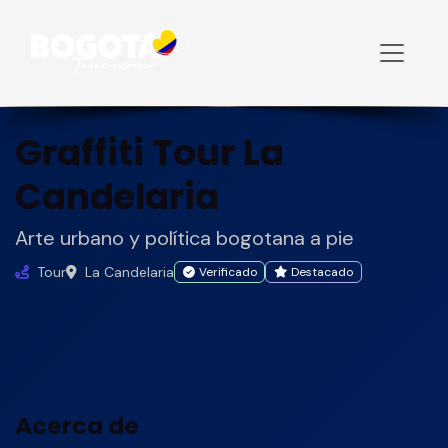
Inicio
Tours
Graffiti Tour La Candelaria
Graffiti Tour La
Candelaria
Arte urbano y política bogotana a pie
Tour
La Candelaria
Verificado
Destacado
Acerca de