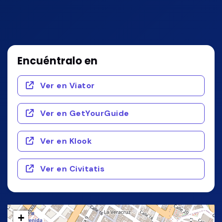
Encuéntralo en
Ver en Viator
Ver en GetYourGuide
Ver en Klook
Ver en Civitatis
+