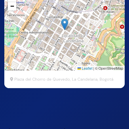
−
Leaflet
|
© OpenStreetMap
Plaza del Chorro de Quevedo, La Candelaria, Bogotá