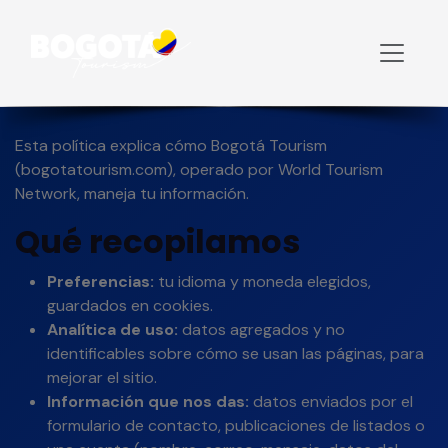
Inicio
Política de Privacidad
Política de Privacidad
Esta política explica cómo Bogotá Tourism
(bogotatourism.com), operado por World Tourism
Network, maneja tu información.
Qué recopilamos
Preferencias:
tu idioma y moneda elegidos,
guardados en cookies.
Analítica de uso:
datos agregados y no
identificables sobre cómo se usan las páginas, para
mejorar el sitio.
Información que nos das:
datos enviados por el
formulario de contacto, publicaciones de listados o