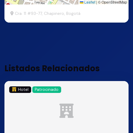
Leaflet
|
© OpenStreetMap
Cra. 11 #93-77, Chapinero, Bogotá
Listados Relacionados
Hotel
Patrocinado