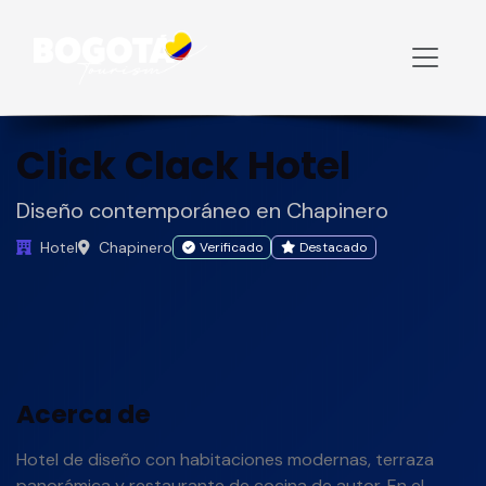
Inicio
Hoteles
Click Clack Hotel
Click Clack Hotel
Diseño contemporáneo en Chapinero
Hotel
Chapinero
Verificado
Destacado
Acerca de
Hotel de diseño con habitaciones modernas, terraza
panorámica y restaurante de cocina de autor. En el