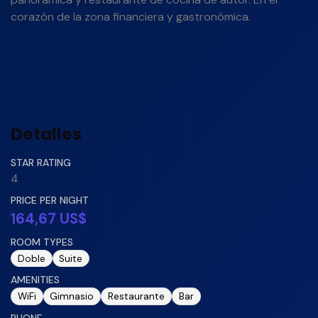
corazón de la zona financiera y gastronómica.
Detalles
STAR RATING
4
PRICE PER NIGHT
164,67 US$
ROOM TYPES
Doble
Suite
AMENITIES
WiFi
Gimnasio
Restaurante
Bar
PHONE