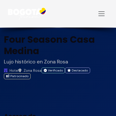
Inicio
Hoteles
Four Seasons Casa Medina
Four Seasons Casa
Medina
Lujo histórico en Zona Rosa
Hotel
Zona Rosa
Verificado
Destacado
Patrocinado