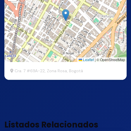
Leaflet
|
© OpenStreetMap
Cra. 7 #69A-22, Zona Rosa, Bogotá
Listados Relacionados