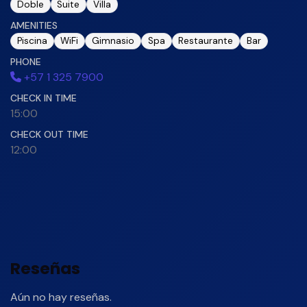
Doble
Suite
Villa
AMENITIES
Piscina
WiFi
Gimnasio
Spa
Restaurante
Bar
PHONE
+57 1 325 7900
CHECK IN TIME
15:00
CHECK OUT TIME
12:00
Reseñas
Aún no hay reseñas.